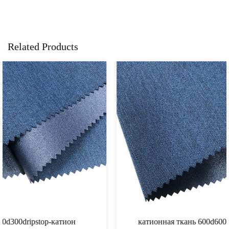
Related Products
катионная ткань 600d600d80tcation для рюкзаков