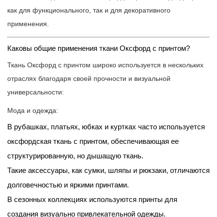
принтом
как для функционального, так и для декоративного
идеальным
применения.
выбором
для
Каковы общие применения ткани Оксфорд с принтом?
функционального
Ткань Оксфорд с принтом широко используется в нескольких
и
отраслях благодаря своей прочности и визуальной
стильного
универсальности:
текстиля?
Мода и одежда:
В рубашках, платьях, юбках и куртках часто используется
оксфордская ткань с принтом, обеспечивающая ее
структурированную, но дышащую ткань.
Такие аксессуары, как сумки, шляпы и рюкзаки, отличаются
долговечностью и яркими принтами.
В сезонных коллекциях используются принты для
создания визуально привлекательной одежды.