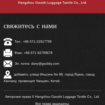
Hangzhou Gaoshi Luggage Textile Co., Ltd.
свяжитесь с нами
Тел.: +86-571-22917799
Факс: +86-571-82799678
Эл. почта:
dany@gsxbby.com
добавить: улица Иньсинь No 88, город Яцянь, город
Ханчжоу, провинция Чжэцзян, Китай.
Авторские права © Hangzhou Gaoshi Luggage Textile Co., Ltd.
Все права защищены.