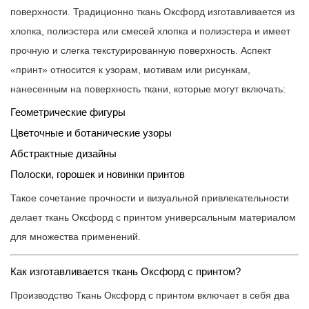
3
поверхности. Традиционно ткань Оксфорд изготавливается из
Почему
хлопка, полиэстера или смесей хлопка и полиэстера и имеет
стоит
прочную и слегка текстурированную поверхность. Аспект
выбирать
«принт» относится к узорам, мотивам или рисункам,
ткань
нанесенным на поверхность ткани, которые могут включать:
Оксфорд
Геометрические фигуры
с
принтом
Цветочные и ботанические узоры
вместо
Абстрактные дизайны
других
Полоски, горошек и новинки принтов
тканей?
Такое сочетание прочности и визуальной привлекательности
4
делает ткань Оксфорд с принтом универсальным материалом
Каковы
для множества применений.
общие
применения
Как изготавливается ткань Оксфорд с принтом?
ткани
Производство
Ткань Оксфорд с принтом
включает в себя два
Оксфорд