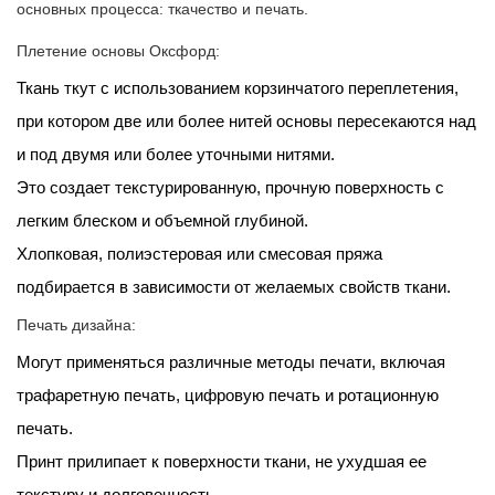
основных процесса: ткачество и печать.
с
принтом?
Плетение основы Оксфорд:
5
Ткань ткут с использованием корзинчатого переплетения,
Как
при котором две или более нитей основы пересекаются над
печать
и под двумя или более уточными нитями.
повышает
Это создает текстурированную, прочную поверхность с
ценность
легким блеском и объемной глубиной.
оксфордской
ткани?
Хлопковая, полиэстеровая или смесовая пряжа
6
подбирается в зависимости от желаемых свойств ткани.
Каковы
Печать дизайна:
преимущества
Могут применяться различные методы печати, включая
ткани
трафаретную печать, цифровую печать и ротационную
Оксфорд
печать.
с
Принт прилипает к поверхности ткани, не ухудшая ее
принтом
в
текстуру и долговечность.