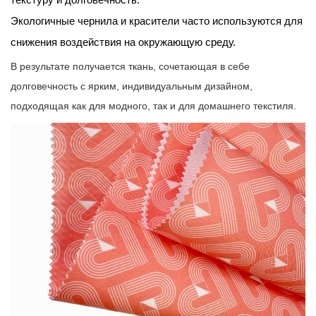
домашнем
Экологичные чернила и красители часто используются для
декоре?
снижения воздействия на окружающую среду.
7
В результате получается ткань, сочетающая в себе
Каковы
долговечность с ярким, индивидуальным дизайном,
экологические
подходящая как для модного, так и для домашнего текстиля.
соображения?
8
Каковы
проблемы
при
работе
с
оксфордской
тканью
с
принтом?