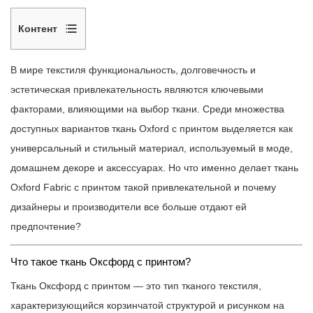
Контент
1
Что
В мире текстиля функциональность, долговечность и
такое
эстетическая привлекательность являются ключевыми
ткань
факторами, влияющими на выбор ткани. Среди множества
Оксфорд
доступных вариантов ткань Oxford с принтом выделяется как
с
универсальный и стильный материал, используемый в моде,
принтом?
домашнем декоре и аксессуарах. Но что именно делает ткань
2
Oxford Fabric с принтом такой привлекательной и почему
Как
дизайнеры и производители все больше отдают ей
изготавливается
предпочтение?
ткань
Оксфорд
Что такое ткань Оксфорд с принтом?
с
Ткань Оксфорд с принтом — это тип тканого текстиля,
принтом?
характеризующийся корзинчатой ​​​​структурой и рисунком на