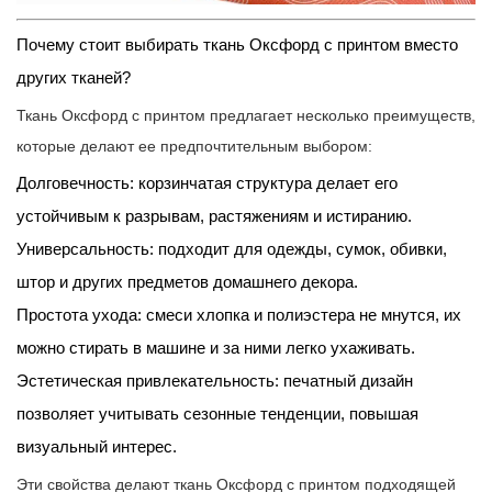
9
Почему
Почему стоит выбирать ткань Оксфорд с принтом вместо
ткань
других тканей?
Оксфорд
Ткань Оксфорд с принтом предлагает несколько преимуществ,
с
которые делают ее предпочтительным выбором:
принтом
Долговечность: корзинчатая структура делает его
популярна
в
устойчивым к разрывам, растяжениям и истиранию.
современном
Универсальность: подходит для одежды, сумок, обивки,
текстиле?
штор и других предметов домашнего декора.
10
Простота ухода: смеси хлопка и полиэстера не мнутся, их
Вывод:
можно стирать в машине и за ними легко ухаживать.
является
Эстетическая привлекательность: печатный дизайн
ли
позволяет учитывать сезонные тенденции, повышая
ткань
визуальный интерес.
Оксфорд
с
Эти свойства делают ткань Оксфорд с принтом подходящей