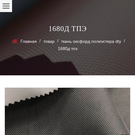
1680Д ТПЭ
/
/
/
Главная
товар
ткань оксфорд полиэстера dty
1680д тпэ