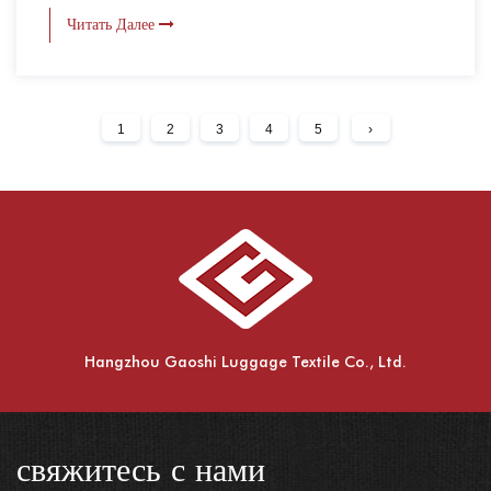
Читать Далее
1
2
3
4
5
›
Hangzhou Gaoshi Luggage Textile Co., Ltd.
свяжитесь с нами