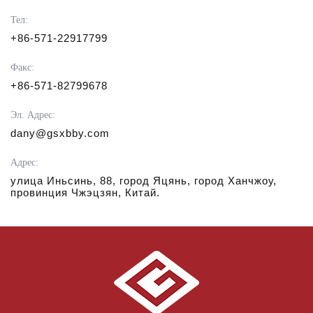
Тел:
+86-571-22917799
Факс:
+86-571-82799678
Эл. Адрес:
dany@gsxbby.com
Адрес:
улица Иньсинь, 88, город Яцянь, город Ханчжоу,
провинция Чжэцзян, Китай.