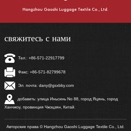
Hangzhou Gaoshi Luggage Textile Co., Ltd.
свяжитесь с нами
Тел.: +86-571-22917799
Факс: +86-571-82799678
Эл. почта:
dany@gsxbby.com
добавить: улица Иньсинь No 88, город Яцянь, город
Ханчжоу, провинция Чжэцзян, Китай.
Авторские права © Hangzhou Gaoshi Luggage Textile Co., Ltd.