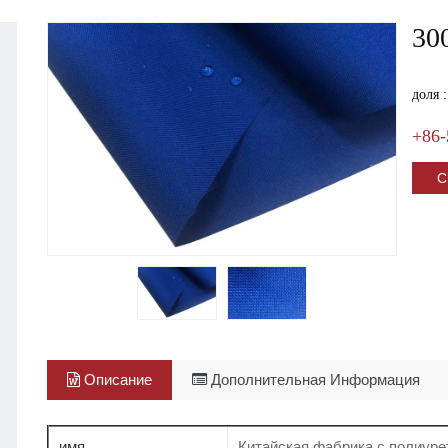
30
доля :
+86-
С
Описание
Дополнительная Информация
имя
Китайская фабрика с полиуре