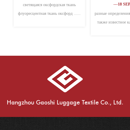
---18 SEP 2020
---18 SEP 2020
оксфорд это новый тип ткани
ткань оксфорд 1. Оксфордское
множеством функций и широким
полотно также называют
спе......
оксфордским пряд......
Hangzhou Gaoshi Luggage Textile Co., Ltd.