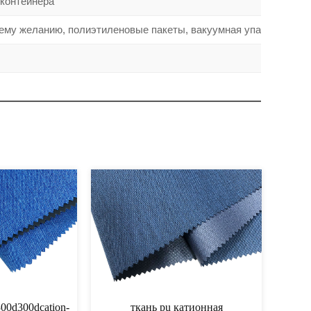
 контейнера
шему желанию, полиэтиленовые пакеты, вакуумная упаковка
катионная ткань
катионная ткань 6