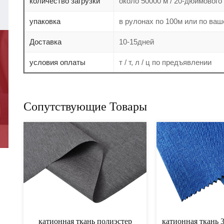
количество загрузки
около 50000 м / 20-дюймового
упаковка
в рулонах по 100м или по ва
Доставка
10-15дней
условия оплаты
т / т, л / ц по предъявлении
Сопутствующие Товары
ткань pu катионная
катионная ткань пвх