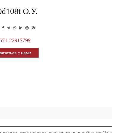
0d108t О.у.
571-22917799
вязаться с нами
тановым покрытием из водонепроницаемой ткани Оксфорд 300d *