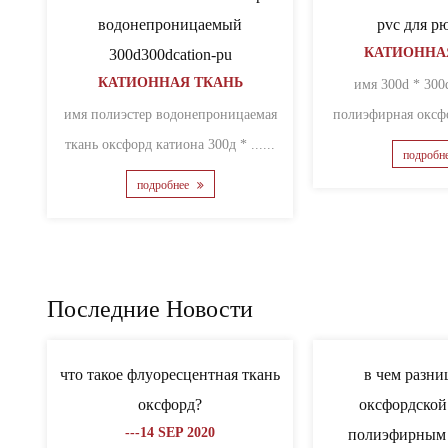
00d300dripstop-катион
600d600d64tcation
КАТИОННАЯ ТКАНЬ
КАТИОННАЯ ТКАНЬ
имя 600d * 600d * 64t катионная
катионный рипстоп
полиэфирная оксфордская ткань .....
полиэфирная......
подробнее
подробнее
Последние Новости
Оксфордская ткань для
каковы характеристики
школьных ранцев лучше
нетканого материала и
полиэстера, почему?
оксфордской ткани?