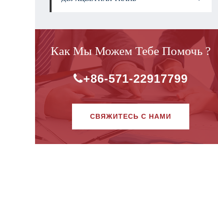
Как Мы Можем Тебе Помочь ?
+86-571-22917799
СВЯЖИТЕСЬ С НАМИ
ь полиэстер
катионная ткань 300d300dcation-