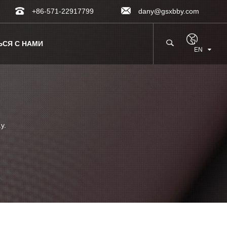
+86-571-22917799
dany@gsxbby.com
ЬСЯ С НАМИ
EN
у.