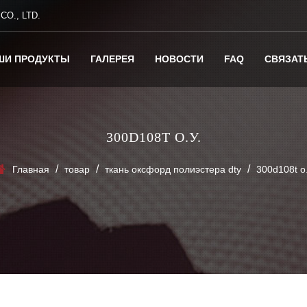
O., LTD.
ШИ ПРОДУКТЫ
ГАЛЕРЕЯ
НОВОСТИ
FAQ
СВЯЗАТ
300D108T О.У.
/
/
/
Главная
товар
ткань оксфорд полиэстера dty
300d108t о.