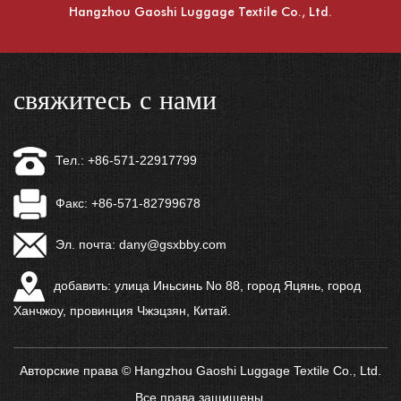
Hangzhou Gaoshi Luggage Textile Co., Ltd.
свяжитесь с нами
Тел.: +86-571-22917799
Факс: +86-571-82799678
Эл. почта:
dany@gsxbby.com
добавить: улица Иньсинь No 88, город Яцянь, город
Ханчжоу, провинция Чжэцзян, Китай.
Авторские права © Hangzhou Gaoshi Luggage Textile Co., Ltd.
Все права защищены.