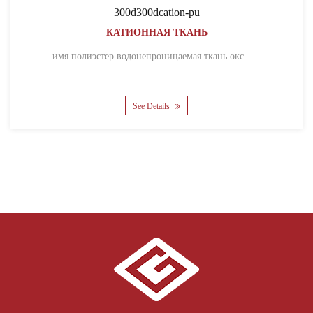
300d300dcation-pu
КАТИОННАЯ ТКАНЬ
имя полиэстер водонепроницаемая ткань окс......
See Details