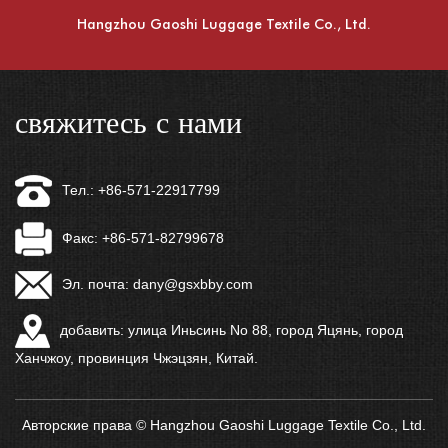
Hangzhou Gaoshi Luggage Textile Co., Ltd.
свяжитесь с нами
Тел.: +86-571-22917799
Факс: +86-571-82799678
Эл. почта:
dany@gsxbby.com
добавить: улица Иньсинь No 88, город Яцянь, город
Ханчжоу, провинция Чжэцзян, Китай.
Авторские права © Hangzhou Gaoshi Luggage Textile Co., Ltd.