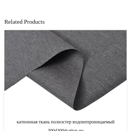
Related Products
ер водонепроницаемый
катионная ткань 6006
ion-pu
КАТИОННАЯ 